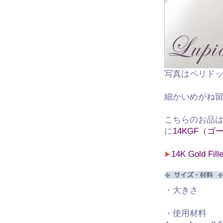
写真はペリド
細かいめがね
こちらのお品
に
14KGF（
14K Gold Fi
▶
・大きさ 全
チェーン
・使用材料 ア