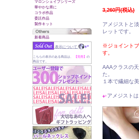
マロンシェイプシリーズ
華やかな席に
3,260円(税込)
→
コラボ作品
委託作品
アメジストと淡水
製作キット
レットです。
新着商品
※ジョイント
表示について
す。
こちらの表示のある商品は、
【完売】
の
商品です。
AAAクラスの
た。
１本で繊細な
アメジストは