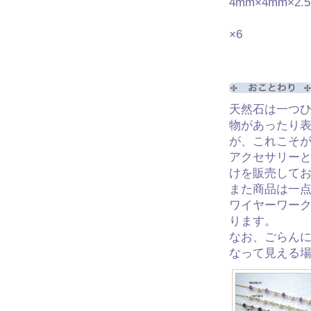
4mm×4mm×2.
淡水パール（
×6
14KGF
天然石は一つ
物があったり
が、これこそ
アクセサリー
けを販売して
また商品は一
ワイヤーワー
ります。
なお、ごらん
なって見える