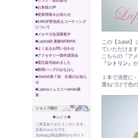
■リンク・委託販売
■お客様の声
■更新情報＆お知らせ
■14KGF変色防止コーティング
について
■メルマガ会員募集中
■Lupica的 素敵WOMAN
この【Juli
■よくあるお問い合わせ
ていただけま
■アクセサリー製作講習会
こちらの『ア
■委託販売始めました
『シトリン』
■新聞バッグのおなはし
■cherish第７回 出展のお知ら
１本で清楚に
せ
重ねづけで色
■Lupicaジュエリーphoto募
集
ショップ紹介
◆ルピカ◆
ご来店ありがとうございます。
店長のルピカです。
当shopは商品製作からサイト