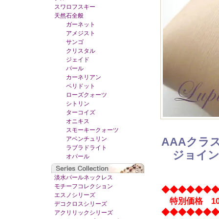
スワロフスキー
天然石全般
ガーネット
アメジスト
サンゴ
クリスタル
ジェイド
パール
カーネリアン
ペリドット
ローズクォーツ
シトリン
ターコイズ
オニキス
スモーキークォーツ
アベンチュリン
AAAクラ
ラブラドライト
ジョイン
オパール
淡水パールネックレス
モチーフコレクション
◆◆◆◆◆◆
エスノシリーズ
特別価格 10
デコクロスシリーズ
◆◆◆◆◆◆
アクリリックシリーズ