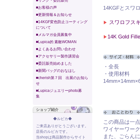
■リンク・委託販売
14KGFとス
■お客様の声
■更新情報＆お知らせ
スワロフスキ
■14KGF変色防止コーティング
▶
について
■メルマガ会員募集中
14K Gold Fi
▶
■Lupica的 素敵WOMAN
■よくあるお問い合わせ
■アクセサリー製作講習会
■委託販売始めました
・全長 約
■新聞バッグのおなはし
・使用材料 ス
■cherish第７回 出展のお知ら
14mm×14mm×
せ
14KGF
■Lupicaジュエリーphoto募
14KG
集
ショップ紹介
◆ルピカ◆
この商品は一
ご来店ありがとうございます。
ワイヤーワー
店長のルピカです。
また、ごらん
当shopは商品製作からサイト