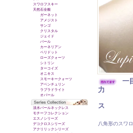
スワロフスキー
天然石全般
ガーネット
アメジスト
サンゴ
クリスタル
ジェイド
パール
カーネリアン
ペリドット
ローズクォーツ
シトリン
ターコイズ
オニキス
スモーキークォーツ
一
アベンチュリン
力
ラブラドライト
オパール
揺れて
ス
淡水パールネックレス
モチーフコレクション
エスノシリーズ
八角形のスワロ
デコクロスシリーズ
アクリリックシリーズ