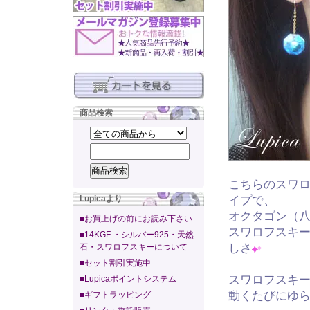
商品検索
こちらのスワ
Lupicaより
イプで、
オクタゴン（
■お買上げの前にお読み下さい
スワロフスキ
■14KGF ・シルバー925・天然
しさ
石・スワロフスキーについて
■セット割引実施中
スワロフスキ
■Lupicaポイントシステム
動くたびにゆ
■ギフトラッピング