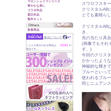
マロンシェイプシリーズ
スワロフスキー
華やかな席に
クリスタルAB
コラボ作品
とても素晴ら
委託作品
製作キット
クリスタルAB
新着商品
き、
光の当たり具
表示について
(画像でもそれ
こちらの表示のある商品は、
【完売】
の
す。)
商品です。
今回のクリスタ
かかったよう
神秘的な輝き
ブルーといっ
使われるブル
同じニュアン