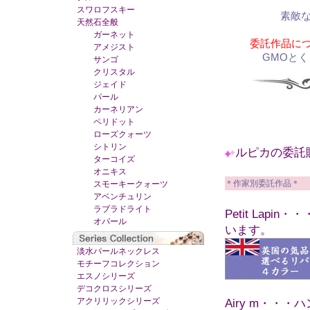
スワロフスキー
素敵
天然石全般
ガーネット
委託作品につ
アメジスト
GMOと
サンゴ
クリスタル
ジェイド
パール
カーネリアン
ペリドット
ローズクォーツ
シトリン
ルピカの委託
ターコイズ
オニキス
＊作家別委託作品＊
スモーキークォーツ
アベンチュリン
ラブラドライト
Petit La
オパール
います。
淡水パールネックレス
モチーフコレクション
エスノシリーズ
デコクロスシリーズ
アクリリックシリーズ
Airy m・・