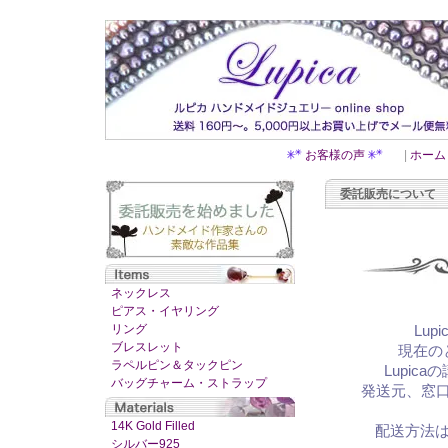
お客様の声
|
ホーム
委託販売について
ネックレス
ピアス・イヤリング
リング
Lu
ブレスレット
現在の
ラペルピン＆タックピン
Lupi
バッグチャーム・ストラップ
発送元、窓口
14K Gold Filled
配送方法
シルバー925