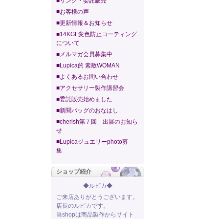
■リンク・委託販売
■お客様の声
■更新情報＆お知らせ
■14KGF変色防止コーティング
について
■メルマガ会員募集中
■Lupica的 素敵WOMAN
■よくあるお問い合わせ
■アクセサリー製作講習会
■委託販売始めました
■新聞バッグのおなはし
■cherish第７回 出展のお知ら
せ
■Lupicaジュエリーphoto募
集
ショップ紹介
◆ルピカ◆
ご来店ありがとうございます。
店長のルピカです。
当shopは商品製作からサイト