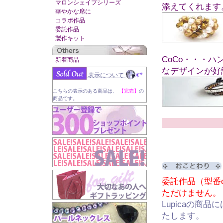
マロンシェイプシリーズ
添えてくれます
華やかな席に
コラボ作品
委託作品
製作キット
CoCo・・・
新着商品
なデザインが好
表示について
こちらの表示のある商品は、
【完売】
の
商品です。
-
委託作品（型番c
ただけません。
Lupicaの
たします。