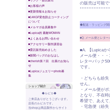
■リンク・委託販売
の販売は可能で
■お客様の声
■更新情報＆お知らせ
■14KGF変色防止コーティング
について
◆配送・ラッピング関
■メルマガ会員募集中
■Lupica的 素敵WOMAN
■Q. メール便とレタ
■よくあるお問い合わせ
■アクセサリー製作講習会
■A. 【Lupic
■委託販売始めました
メール便・・・1
■新聞バッグのおなはし
レターパック50
■cherish第７回 出展のお知ら
せ
です。
■Lupicaジュエリーphoto募
集
・どちらも紛失
せん。
ショップ紹介
・メール便がポ
◆ルピカ◆
となり、不在時
ご来店ありがとうございます。
希望で、あえて
店長のルピカです。
・宅急便（紛失
当shopは商品製作からサイト