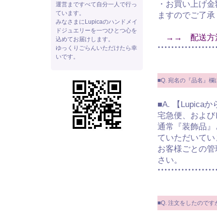
・お買い上げ金
運営まですべて自分一人で行っ
ています。
ますのでご了承
みなさまにLupicaのハンドメイ
ドジュエリーを一つひとつ心を
→→ 配送方
込めてお届けします。
ゆっくりごらんいただけたら幸
いです。
■Q. 宛名の『品名』
■A. 【Lupic
宅急便、および
通常『装飾品』
ていただいてい
お客様ごとの管
さい。
■Q. 注文をしたので