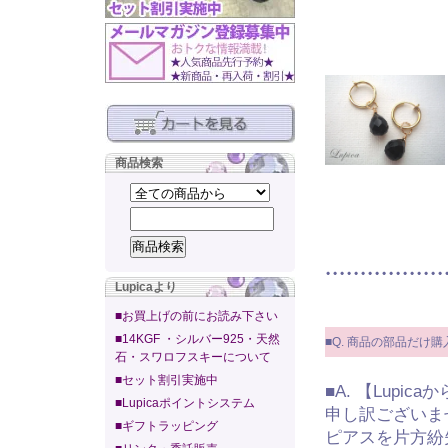
商品検索
Lupicaより
■お買上げの前にお読み下さい
■14KGF ・シルバー925・天然
■Q. 商品の部品だけ
石・スワロフスキーについて
■セット割引実施中
■A. 【Lupic
■Lupicaポイントシステム
申し訳ございま
■ギフトラッピング
ピアスを片方紛