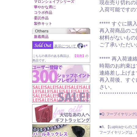
マロンシェイプシリーズ
現在売り切れの
華やかな席に
入荷可能ですの
コラボ作品
委託作品
***** すぐに購入
製作キット
再入荷商品のご
新着商品
材料がないもの
ご了承いただい
表示について
こちらの表示のある商品は、
【完売】
の
***** 再入荷連絡
商品です。
時期のお約束は
連絡差し上げま
再入荷後、すぐ
さい。
■Q. フープイヤリン
■A. 【Lupicaからの
フープイヤリングは、