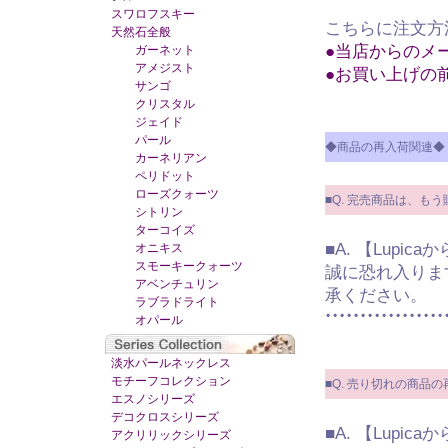
スワロフスキー
こちらに注文方
天然石全般
●当店からのメ
ガーネット
アメジスト
●お買い上げの
サンゴ
クリスタル
ジェイド
パール
◆商品の再入荷関連◆
カーネリアン
ペリドット
ローズクォーツ
■Q. 完売商品は、も
シトリン
ターコイズ
■A. 【Lupic
オニキス
スモーキークォーツ
誠に恐れ入りま
アベンチュリン
承ください。
ラブラドライト
オパール
淡水パールネックレス
モチーフコレクション
■Q. 売り切れの商品
エスノシリーズ
デコクロスシリーズ
■A. 【Lupic
アクリリックシリーズ