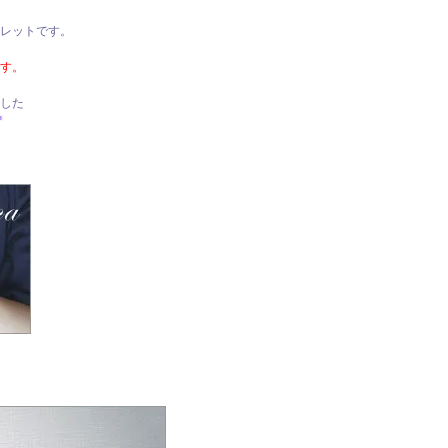
レスレットです。
す。
した