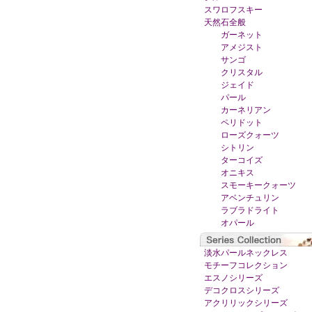
スワロフスキー
天然石全般
ガーネット
アメジスト
サンゴ
クリスタル
ジェイド
パール
カーネリアン
ペリドット
ローズクォーツ
シトリン
ターコイズ
オニキス
スモーキークォーツ
アベンチュリン
ラブラドライト
オパール
淡水パールネックレス
モチーフコレクション
エスノシリーズ
デコクロスシリーズ
アクリリックシリーズ