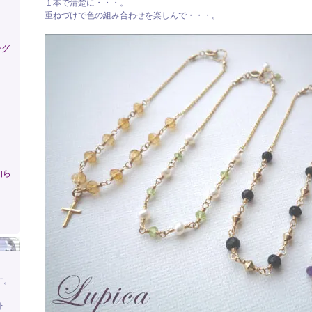
１本で清楚に・・・。
重ねづけで色の組み合わせを楽しんで・・・。
ング
知ら
す。
ト