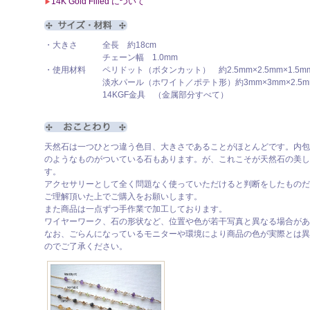
14K Gold Filled について
▶
・大きさ 全長 約18cm
チェーン幅 1.0mm
・使用材料 ペリドット（ボタンカット） 約2.5mm×2.5mm×1.5m
淡水パール（ホワイト／ポテト形）約3mm×3mm×2.5mm
14KGF金具 （金属部分すべて）
天然石は一つひとつ違う色目、大きさであることがほとんどです。内包
のようなものがついている石もあります。が、これこそが天然石の美し
す。
アクセサリーとして全く問題なく使っていただけると判断をしたものだ
ご理解頂いた上でご購入をお願いします。
また商品は一点ずつ手作業で加工しております。
ワイヤーワーク、石の形状など、位置や色が若干写真と異なる場合があ
なお、ごらんになっているモニターや環境により商品の色が実際とは異
のでご了承ください。