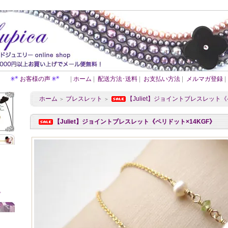
お客様の声
|
ホーム
|
配送方法･送料
|
お支払い方法
|
メルマガ登録
|
ホーム
ブレスレット
【Juliet】ジョイントブレスレット《
＞
＞
【Juliet】ジョイントブレスレット《ペリドット×14KGF》
プ