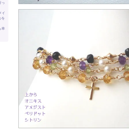
行っ
メイ
心を
ら幸