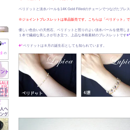
ペリドットと淡水パールを14K Gold Filledのチェーンでつなげたブ
※ジョイントブレスレットは単品販売です。こちらは「ペリドット」で
優しい色合いの天然石、ペリドットと照りのよい淡水パールを使用しま
１本で繊細な美しさが引き立つ、上品な本格素材のブレスレットです
ペリドットは８月の誕生石としても知られています。
売】
の