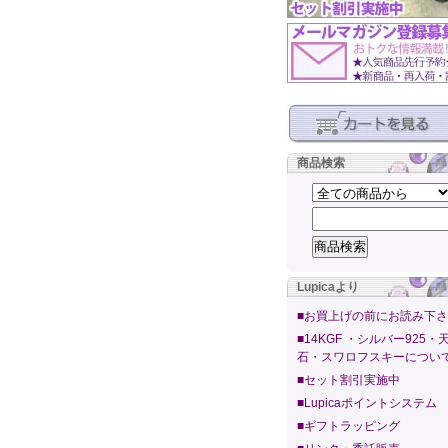
商品検索
Lupicaより
■お買上げの前にお読み下
■14KGF ・シルバー925・
石・スワロフスキーについ
■セット割引実施中
■Lupicaポイントシステム
■ギフトラッピング