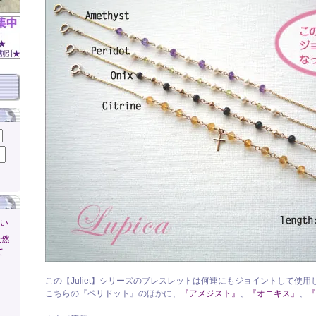
さい
天然
て
この【Juliet】シリーズのブレスレットは何連にもジョイントして使
こちらの『ペリドット』のほかに、
『アメジスト』
、
『オニキス』
、
『