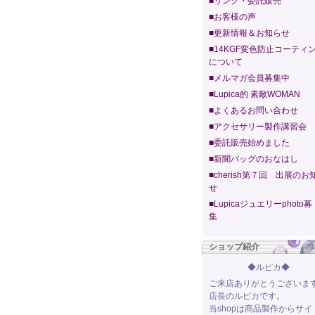
■リンク・委託販売
■お客様の声
■更新情報＆お知らせ
■14KGF変色防止コーティ
について
■メルマガ会員募集中
■Lupica的 素敵WOMAN
■よくあるお問い合わせ
■アクセサリー製作講習会
■委託販売始めました
■新聞バッグのおなはし
■cherish第７回 出展のお
せ
■Lupicaジュエリーphoto募
集
ショップ紹介
◆ルピカ◆
ご来店ありがとうございま
店長のルピカです。
当shopは商品製作からサイ