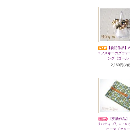
【委託作品】Ai
ロフスキーのグラデ
ング《ゴール
2,160円(内
【委託作品】Pet
リバティプリントの
ケース《グリ