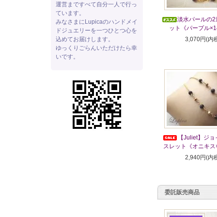
運営まですべて自分一人で行っ
ています。
淡水パールの2
みなさまにLupicaのハンドメイ
ット《パープル×1
ドジュエリーを一つひとつ心を
込めてお届けします。
3,070円(内
ゆっくりごらんいただけたら幸
いです。
【Juliet】
スレット《オニキス×
2,940円(内
委託販売商品