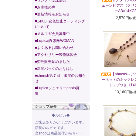
オクタゴンの
■リンク・委託販売
ェーンピアス《クリ
■お客様の声
ーAB×14KG
■更新情報＆お知らせ
2,570円(内
■14KGF変色防止コーティング
について
■メルマガ会員募集中
■Lupica的 素敵WOMAN
■よくあるお問い合わせ
■アクセサリー製作講習会
■委託販売始めました
■新聞バッグのおなはし
【abacus～
■cherish第７回 出展のお知ら
ーネットのネックレ
せ
トップつき《14
■Lupicaジュエリーphoto募
13,160円(内
集
ショップ紹介
◆ルピカ◆
ご来店ありがとうございます。
店長のルピカです。
当shopは商品製作からサイト