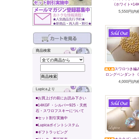
《ホワイト×14
5,550円(内
商品検索
スワロつき編
ロングペンダント《1
4,000円(内
Lupicaより
■お買上げの前にお読み下さい
■14KGF ・シルバー925・天然
石・スワロフスキーについて
■セット割引実施中
■Lupicaポイントシステム
■ギフトラッピング