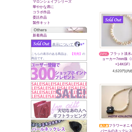
マロンシェイプシリーズ
華やかな席に
コラボ作品
委託作品
製作キット
新着商品
表示について
フラット淡水
こちらの表示のある商品は、
【完売】
の
商品です。
ョーカー7mm珠《
×14KGF》
4,620円(内
フラワーオニ
パールのネックレス3