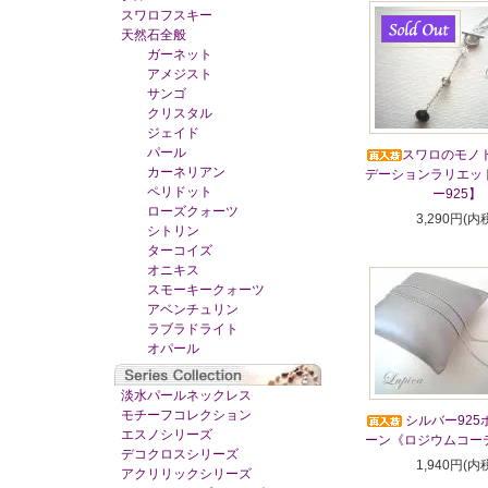
スワロフスキー
天然石全般
ガーネット
アメジスト
サンゴ
クリスタル
ジェイド
パール
スワロのモノ
カーネリアン
デーションラリエッ
ペリドット
ー925】
ローズクォーツ
3,290円(内
シトリン
ターコイズ
オニキス
スモーキークォーツ
アベンチュリン
ラブラドライト
オパール
淡水パールネックレス
モチーフコレクション
シルバー925
エスノシリーズ
ーン《ロジウムコー
デコクロスシリーズ
1,940円(内
アクリリックシリーズ