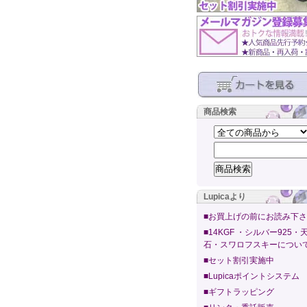
商品検索
Lupicaより
■お買上げの前にお読み下
■14KGF ・シルバー925・
石・スワロフスキーについ
■セット割引実施中
■Lupicaポイントシステム
■ギフトラッピング