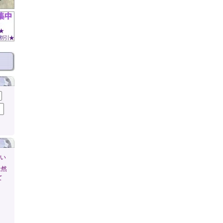
さい
天然
て