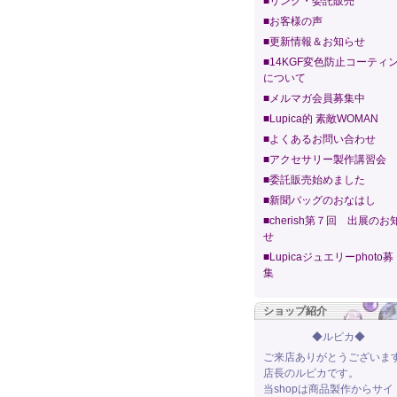
■リンク・委託販売
■お客様の声
■更新情報＆お知らせ
■14KGF変色防止コーティ
について
■メルマガ会員募集中
■Lupica的 素敵WOMAN
■よくあるお問い合わせ
■アクセサリー製作講習会
■委託販売始めました
■新聞バッグのおなはし
■cherish第７回 出展のお
せ
■Lupicaジュエリーphoto募
集
ショップ紹介
◆ルピカ◆
ご来店ありがとうございま
店長のルピカです。
当shopは商品製作からサイ