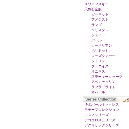
スワロフスキー
天然石全般
ガーネット
アメジスト
サンゴ
クリスタル
ジェイド
パール
カーネリアン
ペリドット
ローズクォーツ
シトリン
ターコイズ
オニキス
スモーキークォーツ
アベンチュリン
ラブラドライト
オパール
淡水パールネックレス
モチーフコレクション
エスノシリーズ
デコクロスシリーズ
アクリリックシリーズ