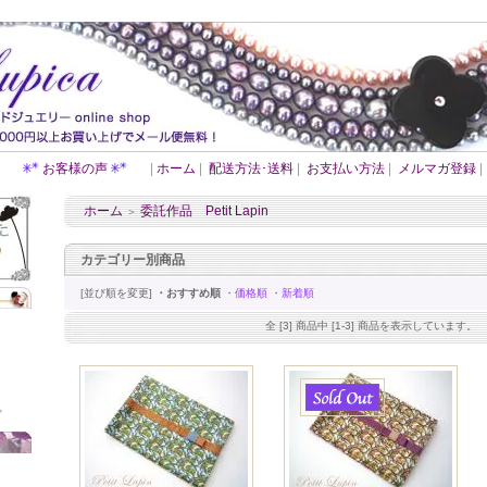
お客様の声
|
ホーム
|
配送方法･送料
|
お支払い方法
|
メルマガ登録
|
ホーム
委託作品 Petit Lapin
＞
カテゴリー別商品
[並び順を変更]
・おすすめ順
・価格順
・新着順
全 [3] 商品中 [1-3] 商品を表示しています。
プ