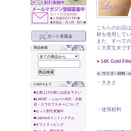
こちらのお品
材を使用して
また、すべて
く大変丈夫で
商品検索
14K Gold Fi
▶
・大きさ 装着
Lupicaより
全長 約
■お買上げの前にお読み下さい
チェーン
■14KGF ・シルバー925・天然
スターフィッ
石・スワロフスキーについて
・使用材料 淡
■セット割引実施中
14KGF
■Lupicaポイントシステム
■ギフトラッピング