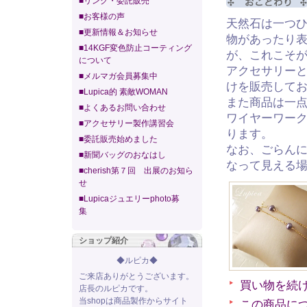
■リンク・委託販売
■お客様の声
天然石は一つ
■更新情報＆お知らせ
物があったり
■14KGF変色防止コーティング
が、これこそ
について
アクセサリー
■メルマガ会員募集中
けを販売して
■Lupica的 素敵WOMAN
また商品は一
■よくあるお問い合わせ
ワイヤーワー
■アクセサリー製作講習会
ります。
■委託販売始めました
なお、ごらん
■新聞バッグのおなはし
なって見える
■cherish第７回 出展のお知ら
せ
■Lupicaジュエリーphoto募
集
ショップ紹介
◆ルピカ◆
ご来店ありがとうございます。
買い物を続
店長のルピカです。
当shopは商品製作からサイト
この商品に