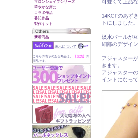
可愛くて上品
マロンシェイプシリーズ
華やかな席に
コラボ作品
14KGFのあ
委託作品
トにしました
製作キット
淡水パールが
新着商品
細部のデザイ
表示について
こちらの表示のある商品は、
【完売】
の
アジャスターが
商品です。
きます。
アジャスターの
イントになっ