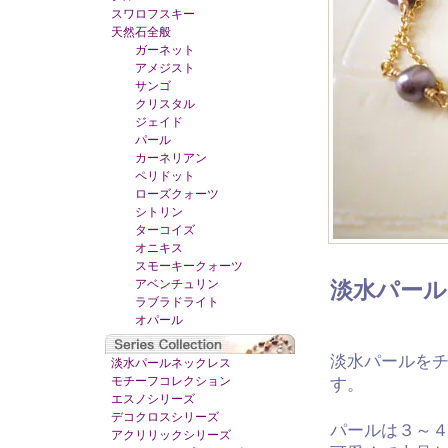
スワロフスキー
天然石全般
ガーネット
アメジスト
サンゴ
クリスタル
ジェイド
パール
カーネリアン
ペリドット
ローズクォーツ
シトリン
ターコイズ
オニキス
スモーキークォーツ
アベンチュリン
淡水パー
ラブラドライト
オパール
淡水パールを
淡水パールネックレス
モチーフコレクション
す。
エスノシリーズ
デコクロスシリーズ
パールは３～４
アクリリックシリーズ