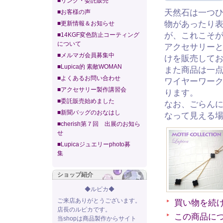
■リンク・委託販売
天然石は一つ
■お客様の声
物があったり
■更新情報＆お知らせ
が、これこそ
■14KGF変色防止コーティング
について
アクセサリー
■メルマガ会員募集中
けを販売して
■Lupica的 素敵WOMAN
また商品は一
■よくあるお問い合わせ
ワイヤーワー
■アクセサリー製作講習会
ります。
■委託販売始めました
なお、ごらん
■新聞バッグのおなはし
なって見える
■cherish第７回 出展のお知ら
せ
■Lupicaジュエリーphoto募
集
ショップ紹介
◆ルピカ◆
ご来店ありがとうございます。
買い物を続
店長のルピカです。
この商品に
当shopは商品製作からサイト