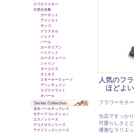
スワロフスキー
天然石全般
ガーネット
アメジスト
サンゴ
クリスタル
ジェイド
パール
カーネリアン
ペリドット
ローズクォーツ
シトリン
ターコイズ
オニキス
人気のフ
スモーキークォーツ
アベンチュリン
ほどよい
ラブラドライト
オパール
フラワーモチ
淡水パールネックレス
モチーフコレクション
当店ですっか
エスノシリーズ
可愛らしさと
デコクロスシリーズ
優雅なラリエ
アクリリックシリーズ