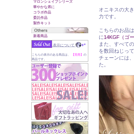
マロンシェイプシリーズ
華やかな席に
オニキスの大きさ
コラボ作品
力です。
委託作品
製作キット
こちらのお品
新着商品
に
14KGF（
また、すべて
表示について
を数回ねじっ
こちらの表示のある商品は、
【完売】
の
チェーンには
商品です。
た。