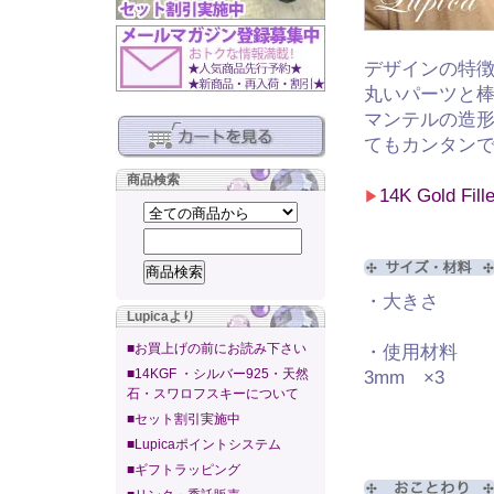
デザインの特
丸いパーツと
マンテルの造
てもカンタンで
商品検索
14K Gold Fi
▶
・大きさ 全
Lupicaより
トップ部
■お買上げの前にお読み下さい
・使用材料 オ
■14KGF ・シルバー925・天然
3mm ×3
石・スワロフスキーについて
14KGF
■セット割引実施中
■Lupicaポイントシステム
■ギフトラッピング