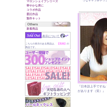
うなキャラ弁チッ
マロンシェイプシリーズ
華やかな席に
コラボ作品
委託作品
製作キット
新着商品
表示について
こちらの表示のある商品は、
【完売】
の
商品です。
『日本語上手ですね
があります（笑）』