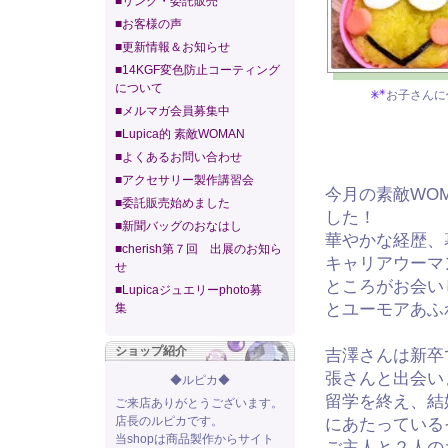
■リンク・委託販売
■お客様の声
■更新情報＆お知らせ
■14KGF変色防止コーティング
について
お子さんに
■メルマガ会員募集中
■Lupica的 素敵WOMAN
■よくあるお問い合わせ
■アクセサリー製作講習会
今月の素敵WO
■委託販売始めました
した！
■新聞バッグのおなはし
華やかな経歴、
■cherish第７回 出展のお知ら
キャリアウーマ
せ
ところがお会い
■Lupicaジュエリーphoto募
とユーモアあふ
集
ショップ紹介
吉澤さんは新卒
張さんと出会い
◆ルピカ◆
留学を終え、結
ご来店ありがとうございます。
店長のルピカです。
にあたっている
当shopは商品製作からサイト
ご主人と２人の