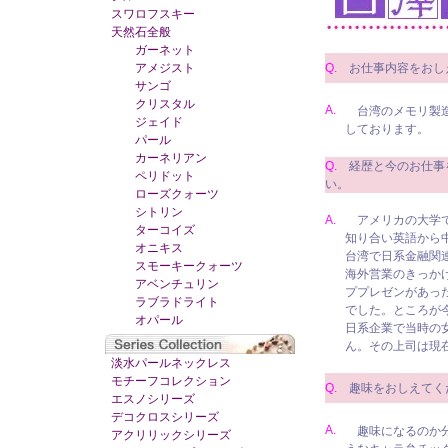
スワロフスキー
天然石全般
ガーネット
アメジスト
Q.
お仕事内容をおし
サンゴ
クリスタル
A.
台湾のメモリ製造
ジェイド
しております。
パール
カーネリアン
Q.
経歴と今のお仕事
ペリドット
い。
ローズクォーツ
シトリン
A.
アメリカの大学で
ターコイズ
知り合い英語から
オニキス
台湾で日系金融関
スモーキークォーツ
海外営業のきっか
アベンチュリン
ププレゼンがあっ
ラブラドライト
でした。ところが
オパール
日系企業で当時の
ん。その上司は現
淡水パールネックレス
モチーフコレクション
Q.
趣味をおしえてく
エスノシリーズ
デコクロスシリーズ
A.
趣味になるのか分
アクリリックシリーズ