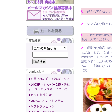
Q.
好きなアクセサリ
A.
シンプルな物です
Q.
これだけは負けな
らおしえてください。
商品検索
A.
環境的な適応力が
とがあります。（負け
かはわかりませんが）
処理を早くしたいので
もあり、意地になって
（笑）
Lupicaより
■お買上げの前にお読み下さい
■14KGF ・シルバー925・天然
石・スワロフスキーについて
■セット割引実施中
■Lupicaポイントシステム
■ギフトラッピング