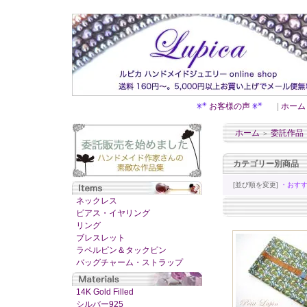
お客様の声
|
ホーム
ホーム
委託作品 Pe
＞
カテゴリー別商品
[並び順を変更]
・おす
ネックレス
ピアス・イヤリング
リング
ブレスレット
ラペルピン＆タックピン
バッグチャーム・ストラップ
14K Gold Filled
シルバー925