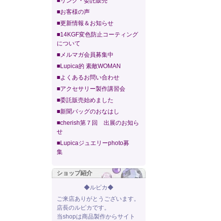
■リンク・委託販売
■お客様の声
■更新情報＆お知らせ
■14KGF変色防止コーティング
について
■メルマガ会員募集中
■Lupica的 素敵WOMAN
■よくあるお問い合わせ
■アクセサリー製作講習会
■委託販売始めました
■新聞バッグのおなはし
■cherish第７回 出展のお知ら
せ
■Lupicaジュエリーphoto募
集
ショップ紹介
◆ルピカ◆
ご来店ありがとうございます。
店長のルピカです。
当shopは商品製作からサイト