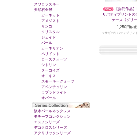
スワロフスキー
【委託作品】Pet
天然石全般
リバティプリントの
ガーネット
ケース《グリ
アメジスト
サンゴ
1,250円(内
クリスタル
ウサギのリバティプリン
ジェイド
パール
カーネリアン
ペリドット
ローズクォーツ
シトリン
ターコイズ
オニキス
スモーキークォーツ
アベンチュリン
ラブラドライト
オパール
淡水パールネックレス
モチーフコレクション
エスノシリーズ
デコクロスシリーズ
アクリリックシリーズ