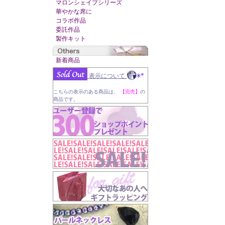
マロンシェイプシリーズ
華やかな席に
コラボ作品
委託作品
製作キット
新着商品
表示について
こちらの表示のある商品は、
【完売】
の
商品です。